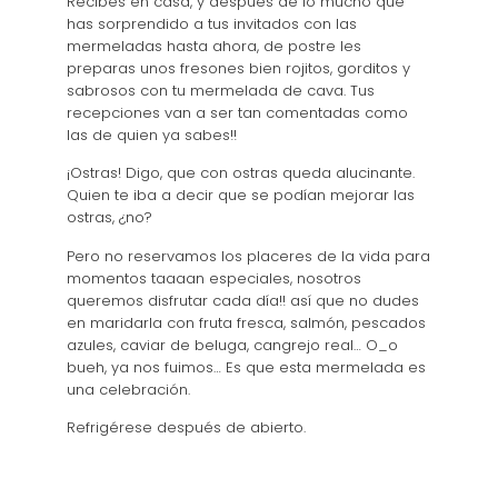
Recibes en casa, y después de lo mucho que
has sorprendido a tus invitados con las
mermeladas hasta ahora, de postre les
preparas unos fresones bien rojitos, gorditos y
sabrosos con tu mermelada de cava. Tus
recepciones van a ser tan comentadas como
las de quien ya sabes!!
¡Ostras! Digo, que con ostras queda alucinante.
Quien te iba a decir que se podían mejorar las
ostras, ¿no?
Pero no reservamos los placeres de la vida para
momentos taaaan especiales, nosotros
queremos disfrutar cada día!! así que no dudes
en maridarla con fruta fresca, salmón, pescados
azules, caviar de beluga, cangrejo real… O_o
bueh, ya nos fuimos… Es que esta mermelada es
una celebración.
Refrigérese después de abierto.