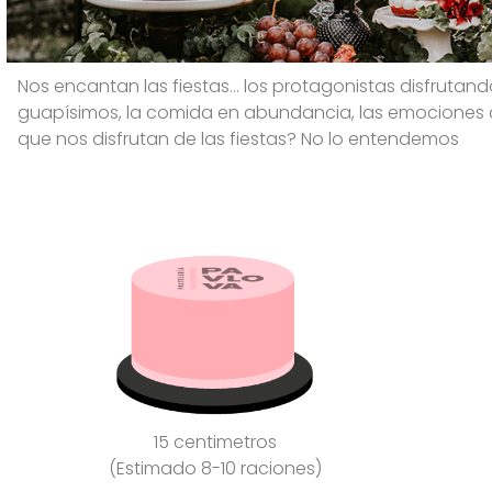
Nos encantan las fiestas… los protagonistas disfrutando
guapísimos, la comida en abundancia, las emociones a
que nos disfrutan de las fiestas? No lo entendemos
15 centimetros
(Estimado 8-10 raciones)