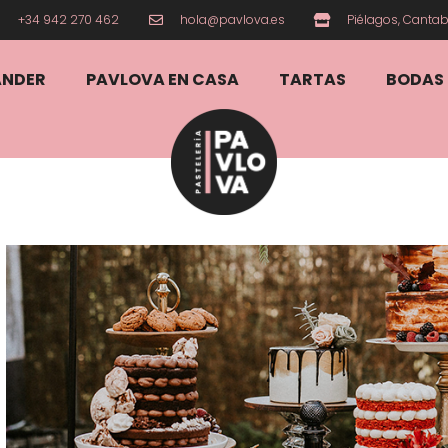
+34 942 270 462
hola@pavlova.es
Piélagos, Cantab
ANDER
PAVLOVA EN CASA
TARTAS
BODAS