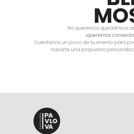
MO
No queremos quedamsos aq
¡queremos consentir
Cuentanos un poco de tu evento para po
hacerte una propuesta personaliz