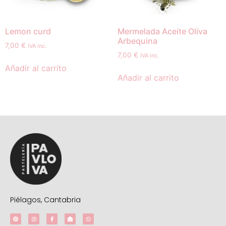
Lemon curd
Mermelada Aceite Oliva
Arbequina
7,00
€
IVA inc.
7,00
€
IVA inc.
Añadir al carrito
Añadir al carrito
Piélagos, Cantabria